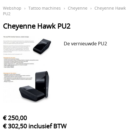
Webshop
›
Tattoo machines
›
Cheyenne
›
Cheyenne Hawk
Aftercare en hygiëne
PU2
In de leer
Cheyenne Hawk PU2
Studio inrichting
De vernieuwde PU2
Boeken
Piercing
Tattoo verwijdering laser
KOOPJES
Indibeau
Beauty
€ 250,00
€ 302,50 inclusief BTW