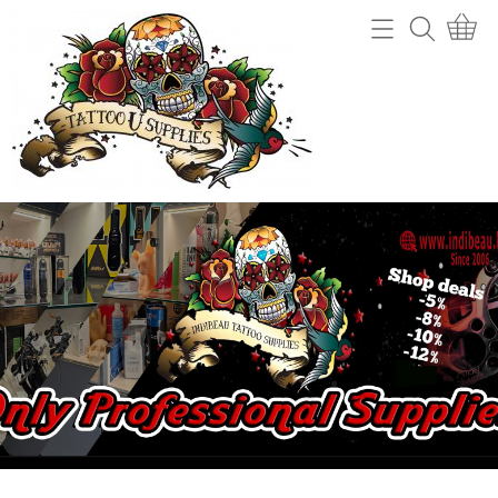
Home
Webshop
Tattoo machines
Tattooverwijdering
Tattoo Naalden
Openingsuren
Tattoo Inkt
Info
Tips
Contact
Grips en gripcovers
Power unit + toebehoren
Mijn account
Stencil making
Gastenboek
Machine onderdelen
Benodigdheden (cups, potjes, mixers,....)