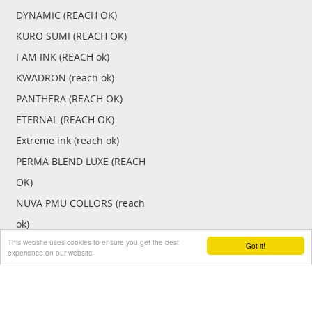
DYNAMIC (REACH OK)
KURO SUMI (REACH OK)
I AM INK (REACH ok)
KWADRON (reach ok)
PANTHERA (REACH OK)
ETERNAL (REACH OK)
Extreme ink (reach ok)
PERMA BLEND LUXE (REACH
OK)
NUVA PMU COLLORS (reach
ok)
This website uses cookies to ensure you get the best
Got it!
Grips en gripcovers
Power unit + toebehoren
experience on our website
Gripcovers
Battery packs
Cheyenne wegwerp grip
Cheyenne