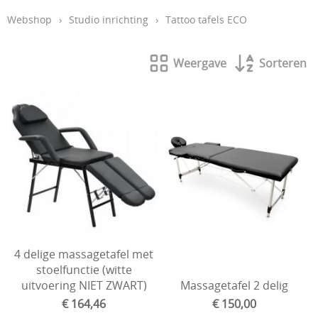
Webshop
›
Studio inrichting
›
Tattoo tafels ECO
Aftercare en hygiëne
In de leer
Weergave
Sorteren
Studio inrichting
Boeken
Piercing
Tattoo verwijdering laser
KOOPJES
Indibeau
Beauty
4 delige massagetafel met
stoelfunctie (witte
uitvoering NIET ZWART)
Massagetafel 2 delig
€ 164,46
€ 150,00