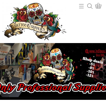
Home
Webshop
Tattoo machines
Tattooverwijdering
Tattoo Naalden
Openingsuren
Tattoo Inkt
Info
Tips
Contact
Grips en gripcovers
Power unit + toebehoren
Mijn account
Stencil making
Gastenboek
Machine onderdelen
Benodigdheden (cups, potjes, mixers,....)