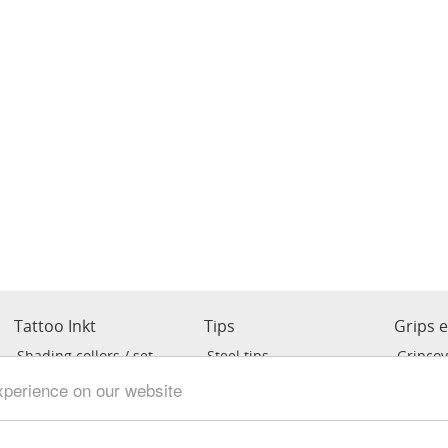
Tattoo Inkt
Tips
Grips 
Shading collors / set
Steel tips
Gripcov
r
Liner inkt
Cheyen
xperience on our website
Black
voor Pe
Verdunner
Crystal