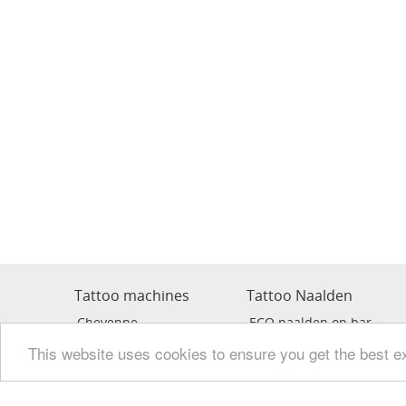
Tattoo machines
Tattoo Naalden
Cheyenne
ECO naalden on bar
Kwadron
KWADRON naalden on ba
This website uses cookies to ensure you get the best e
Swashdrive
Cheyenne Cartridge
Stigma
MAGIC MOON Cartridge