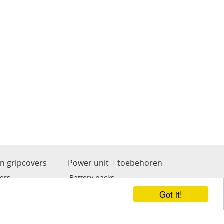
en gripcovers
Power unit + toebehoren
ers
Battery packs
Got it!
ne wegwerp grip
Cheyenne
n
Critical power unit
 grip
Kwadron