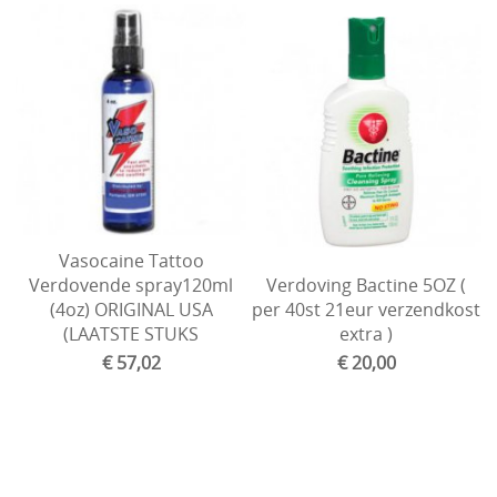
Vasocaine Tattoo
Verdovende spray120ml
Verdoving Bactine 5OZ (
(4oz) ORIGINAL USA
per 40st 21eur verzendkost
(LAATSTE STUKS
extra )
€ 57,02
€ 20,00