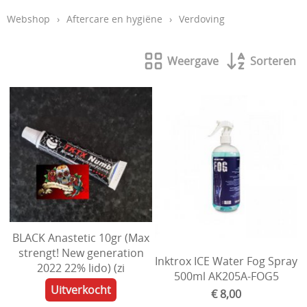
Webshop
›
Aftercare en hygiëne
›
Verdoving
Aftercare en hygiëne
In de leer
Weergave
Sorteren
Studio inrichting
Boeken
Piercing
Tattoo verwijdering laser
KOOPJES
Indibeau
BLACK Anastetic 10gr (Max
Beauty
strengt! New generation
Inktrox ICE Water Fog Spray
2022 22% lido) (zi
500ml AK205A-FOG5
Uitverkocht
€ 8,00