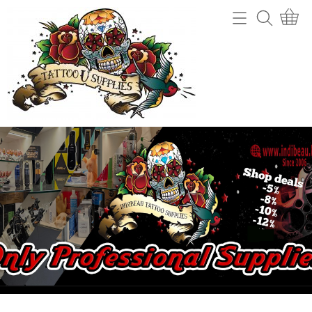
Home
Webshop
Tattoo machines
Tattooverwijdering
Tattoo Naalden
Openingsuren
Tattoo Inkt
Info
Tips
Contact
Grips en gripcovers
Power unit + toebehoren
Mijn account
Stencil making
Gastenboek
Machine onderdelen
Benodigdheden (cups, potjes, mixers,....)