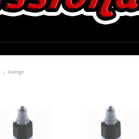
)
›
Overige