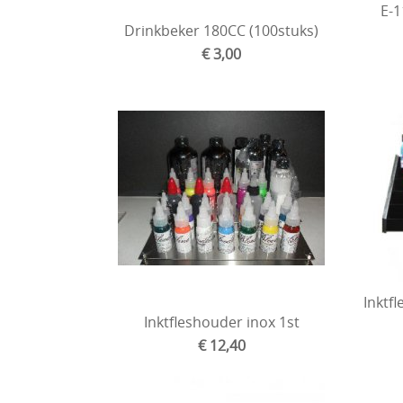
E-1
Drinkbeker 180CC (100stuks)
€ 3,00
Inktf
Inktfleshouder inox 1st
€ 12,40