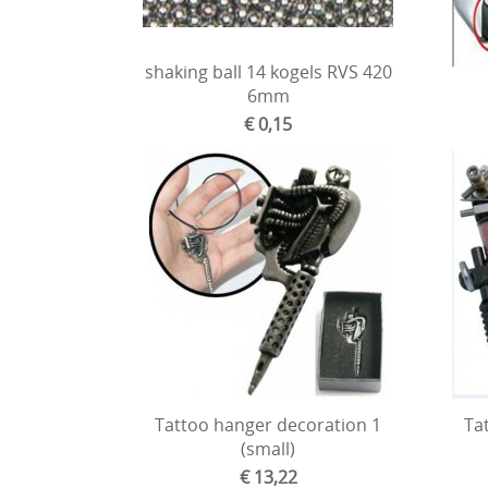
shaking ball 14 kogels RVS 420
6mm
€ 0,15
Tattoo hanger decoration 1
Ta
(small)
€ 13,22