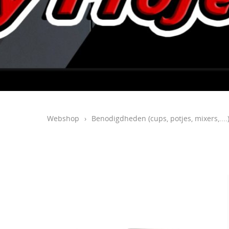
Webshop
›
Benodigdheden (cups, potjes, mixers,....