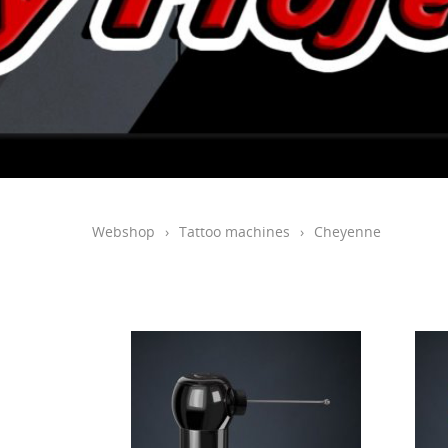
Webshop
›
Tattoo machines
›
Cheyenne