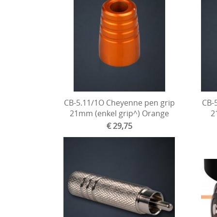
CB-5.11/1O Cheyenne pen grip
CB-
21mm (enkel grip^) Orange
2
€ 29,75