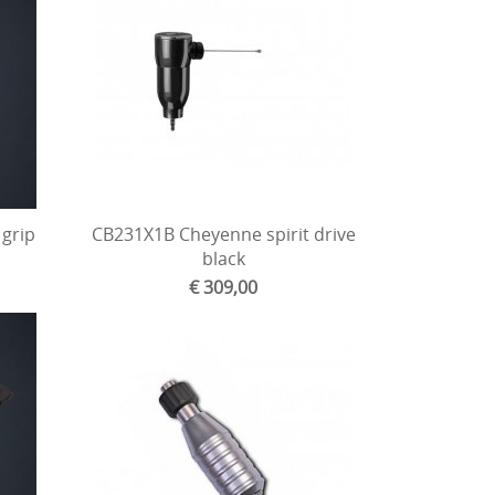
grip
CB231X1B Cheyenne spirit drive
d
black
€ 309,00