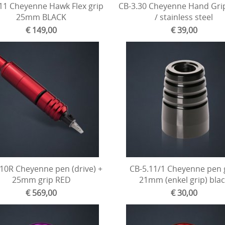
11 Cheyenne Hawk Flex grip
CB-3.30 Cheyenne Hand Grip
25mm BLACK
/ stainless steel
€ 149,00
€ 39,00
10R Cheyenne pen (drive) +
CB-5.11/1 Cheyenne pen 
25mm grip RED
21mm (enkel grip) blac
€ 569,00
€ 30,00