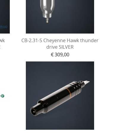
wk
CB-2.31-S Cheyenne Hawk thunder
E
drive SILVER
€ 309,00