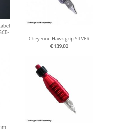
abel
GCB-
Cheyenne Hawk grip SILVER
€ 139,00
5mm