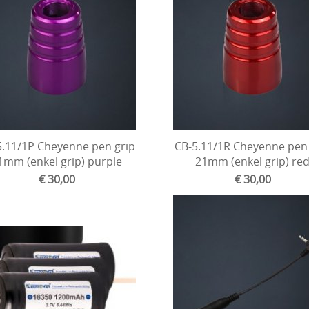
5.11/1P Cheyenne pen grip
CB-5.11/1R Cheyenne pen 
1mm (enkel grip) purple
21mm (enkel grip) re
€ 30,00
€ 30,00