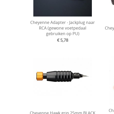
Cheyenne Adapter - Jackplug naar
RCA (gewone voetpedaal
Chey
gebruiken op PU)
€ 5,78
Ch
Cheyenne Hawk grip 25mm BLACK