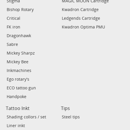
Stigma
MAGIC MOON Cartridge
Bishop Rotary
Kwadron Cartridge
Critical
Ledgends Cartridge
FK iron
Kwadron Optima PMU
Dragonhawk
Sabre
Mickey Sharpz
Mickey Bee
Inkmachines
Ego rotary's
ECO tattoo gun
Handpoke
Tattoo Inkt
Tips
Shading collors / set
Steel tips
Liner inkt