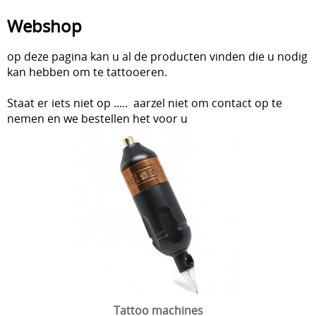
Webshop
Aftercare en hygiëne
In de leer
op deze pagina kan u al de producten vinden die u nodig
kan hebben om te tattooeren.
Studio inrichting
Staat er iets niet op ..... aarzel niet om contact op te
Boeken
nemen en we bestellen het voor u
Piercing
Tattoo verwijdering laser
KOOPJES
Indibeau
Beauty
Tattoo machines