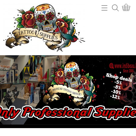
Home
Webshop
Tattoo machines
Tattooverwijdering
Tattoo Naalden
Openingsuren
Tattoo Inkt
Info
Tips
Contact
Grips en gripcovers
Power unit + toebehoren
Mijn account
Stencil making
Gastenboek
Machine onderdelen
Benodigdheden (cups, potjes, mixers,....)