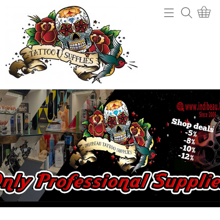
Home
Webshop
Tattoo machines
Tattooverwijdering
Tattoo Naalden
Openingsuren
Tattoo Inkt
Info
Tips
Contact
Grips en gripcovers
Power unit + toebehoren
Mijn account
Stencil making
Gastenboek
Machine onderdelen
Benodigdheden (cups, potjes, mixers,....)