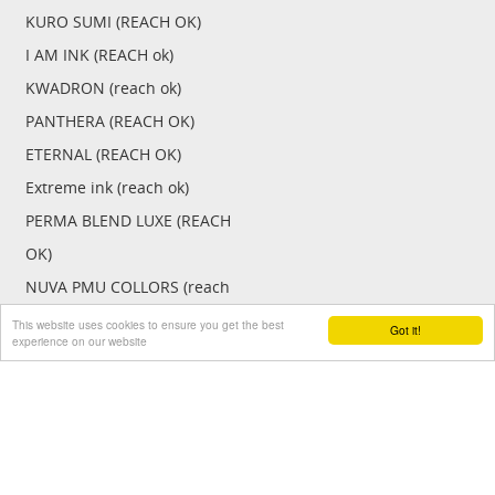
KURO SUMI (REACH OK)
I AM INK (REACH ok)
KWADRON (reach ok)
PANTHERA (REACH OK)
ETERNAL (REACH OK)
Extreme ink (reach ok)
PERMA BLEND LUXE (REACH
OK)
NUVA PMU COLLORS (reach
ok)
This website uses cookies to ensure you get the best
Got it!
experience on our website
Grips en gripcovers
Power unit + toebehoren
Gripcovers
Battery packs
Cheyenne wegwerp grip
Cheyenne
voor Pen
Critical power unit