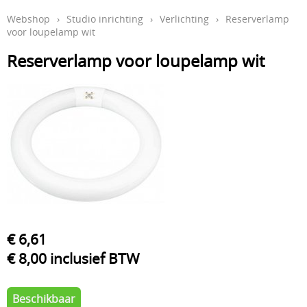
Webshop
›
Studio inrichting
›
Verlichting
›
Reserverlamp
Aftercare en hygiëne
voor loupelamp wit
In de leer
Reserverlamp voor loupelamp wit
Studio inrichting
Boeken
Piercing
Tattoo verwijdering laser
KOOPJES
Indibeau
€ 6,61
Beauty
€ 8,00 inclusief BTW
Beschikbaar