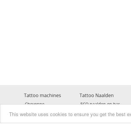
Tattoo machines
Tattoo Naalden
Cheyenne
ECO naalden on bar
Kwadron
KWADRON naalden on ba
This website uses cookies to ensure you get the best e
Swashdrive
Cheyenne Cartridge
Stigma
MAGIC MOON Cartridge