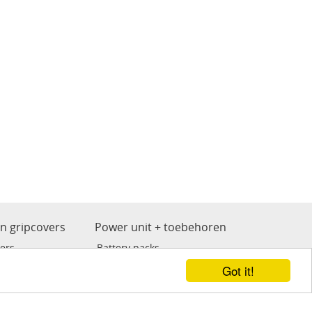
en gripcovers
Power unit + toebehoren
ers
Battery packs
Got it!
ne wegwerp grip
Cheyenne
n
Critical power unit
 grip
Kwadron