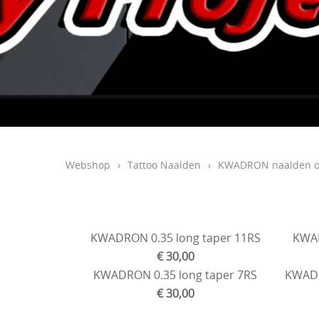
Webshop
›
Tattoo Naalden
›
KWADRON naalden o
KWADRON 0.35 long taper 11RS
KWAD
€ 30,00
KWADRON 0.35 long taper 7RS
KWADR
€ 30,00