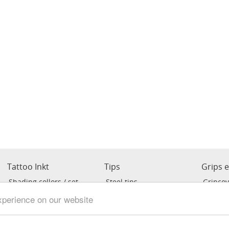
Tattoo Inkt
Tips
Grips 
Shading collors / set
Steel tips
Gripcov
r
Liner inkt
Cheyen
xperience on our website
Black
voor Pe
Verdunner
Crystal