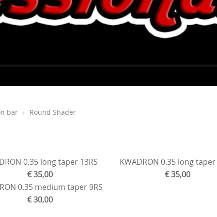
n bar
›
Round Shader
RON 0.35 long taper 13RS
KWADRON 0.35 long taper
€ 35,00
€ 35,00
ON 0.35 medium taper 9RS
€ 30,00