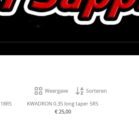
Weergave
Sorteren
 18RS
KWADRON 0.35 long taper 5RS
€ 25,00